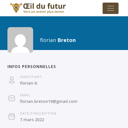
florian
Breton
INFOS PERSONNELLES
IDENTIFIANT
florian-b
EMAIL
florian.breton19@gmail.com
DATE D'INSCRIPTION
7 mars 2022